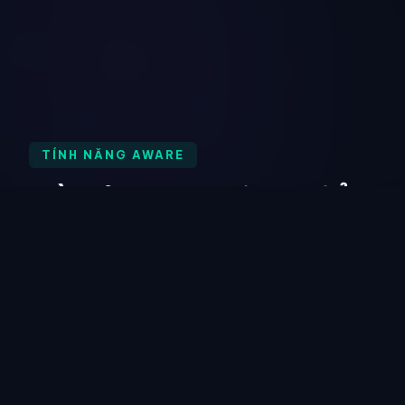
TÍNH NĂNG AWARE
Nền tảng toàn diện, triển
khai dễ dàng
EC-Council AWARE kết hợp mô phỏng tấn
công, đào tạo tự động, và gamification trong
một nền tảng duy nhất.