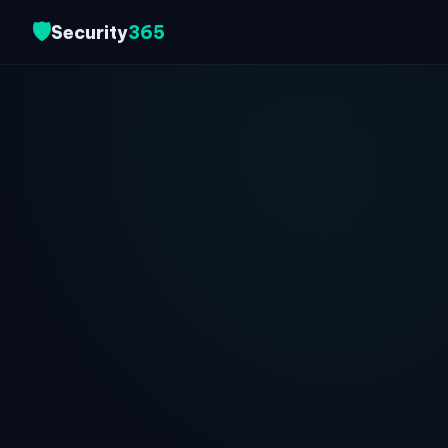
🛡️
Security
365