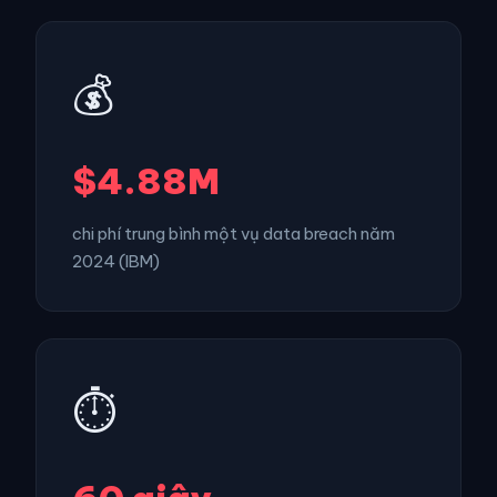
💰
$4.88M
chi phí trung bình một vụ data breach năm
2024 (IBM)
⏱️